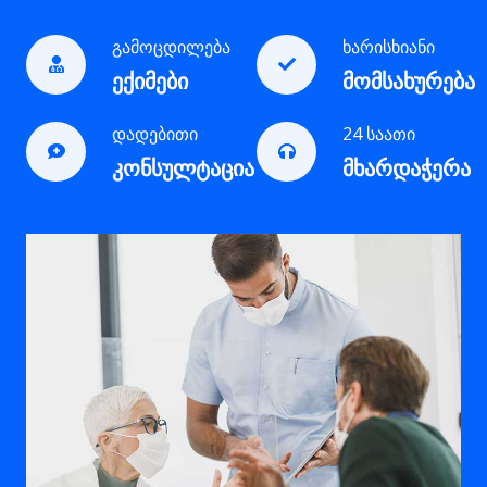
გამოცდილება
ხარისხიანი
ექიმები
მომსახურება
დადებითი
24 საათი
კონსულტაცია
მხარდაჭერა