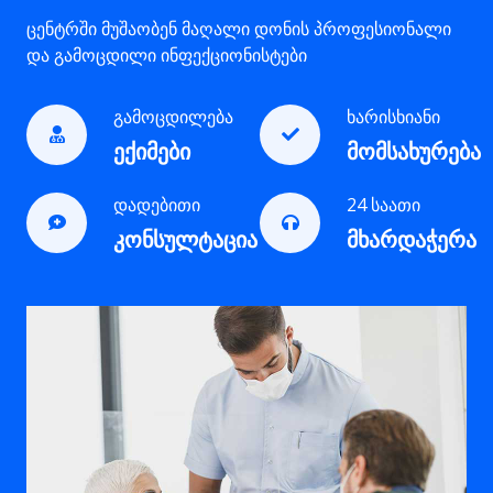
ცენტრში მუშაობენ მაღალი დონის პროფესიონალი
და გამოცდილი ინფექციონისტები
გამოცდილება
ხარისხიანი
ექიმები
მომსახურება
დადებითი
24 საათი
კონსულტაცია
მხარდაჭერა